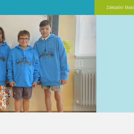
Základní škol
Další
áťáků