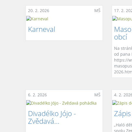
20. 2. 2026
MŠ
17. 2. 20
Karneval
Maso
obcí
Na strán
od pana 
https://
masopust
2026.htm
6. 2. 2026
MŠ
4. 2. 202
Divadélko Jójo -
Zápis 
Zvědavá...
„Haló dě
spolu Ze