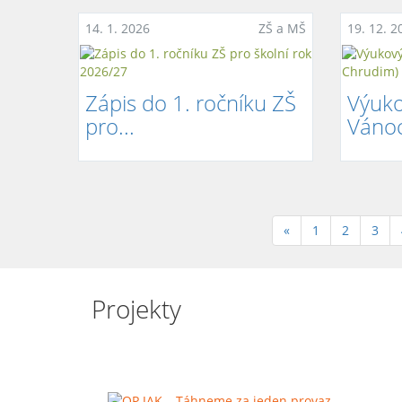
14. 1. 2026
ZŠ a MŠ
19. 12. 2
Zápis do 1. ročníku ZŠ
Výuk
pro...
Vánoc
«
1
2
3
Projekty