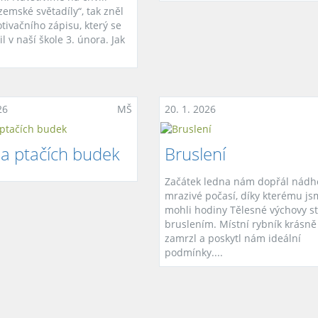
emské světadíly“, tak zněl
tivačního zápisu, který se
l v naší škole 3. února. Jak
26
MŠ
20. 1. 2026
a ptačích budek
Bruslení
Začátek ledna nám dopřál nádh
mrazivé počasí, díky kterému j
mohli hodiny Tělesné výchovy st
bruslením. Místní rybník krásně
zamrzl a poskytl nám ideální
podmínky....