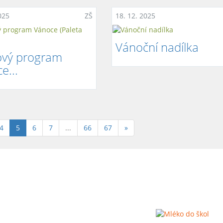
025
ZŠ
18. 12. 2025
Vánoční nadílka
ový program
e...
(aktuální)
4
5
6
7
...
66
67
»