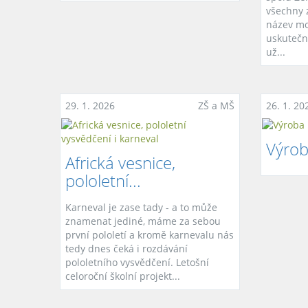
všechny z
název mo
uskutečni
už...
29. 1. 2026
ZŠ a MŠ
26. 1. 20
Výrob
Africká vesnice,
pololetní...
Karneval je zase tady - a to může
znamenat jediné, máme za sebou
první pololetí a kromě karnevalu nás
tedy dnes čeká i rozdávání
pololetního vysvědčení. Letošní
celoroční školní projekt...