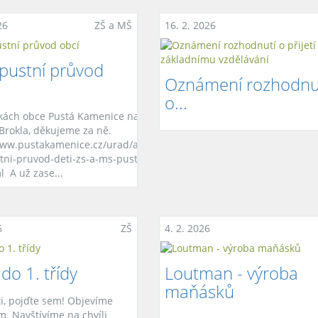
26
ZŠ a MŠ
16. 2. 2026
pustní průvod
Oznámení rozhodnu
o...
kách obce Pustá Kamenice naleznete fotky
Brokla, děkujeme za ně.
www.pustakamenice.cz/urad/aktuality/3266-
ni-pruvod-deti-zs-a-ms-pusta-kamenice-
l A už zase...
6
ZŠ
4. 2. 2026
do 1. třídy
Loutman - výroba
maňásků
ti, pojďte sem! Objevíme
m. Navštívíme na chvíli