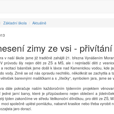
Základní škola
Aktuálně
013
esení zimy ze vsi - přivítání
ara v naší škole jsme již tradičně zahájili 21. března Vynášením Mor
. V průvodu šly nejen děti ze ZŠ a MŠ, ale i nejmladší děti z vesn
 a recitací básniček jsme došli k lávce nad Kamenickou vodou, kde jsm
o vody. Zimě se od nás opravdu nechtělo, několikrát se zachytila a ta
větviček barevnými mašličkami a s „lítečky“, symbolem jara, jsme se vrá
jara dále pokračuje naším každoročním týdenním projektem věnov
jedné jarní barvy, které je přizpůsobeno nejen oblečení a jídelníček
elý týden zakončíme ve středu Velikonoční dílničkou, pro děti ze ZŠ, M
 moci společně uplést pomlázku, nabarvit kraslice nebo třeba vyrobit n
ozajista jaro dorazí.