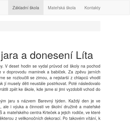
Základní škola
Mateřská škola
Kontakty
 jara a donesení Líta
any. V deset hodin se vydal průvod od školy na pochod
ice v doprovodu maminek a babiček. Za zpěvu jarních
e se rozloučili se zimou, a nejstarší z chlapců vhodil
k jí musely děti neustále postrkovat. Poté následovalo
tili zpět ke škole, kde jsme si jimi vyzdobili vchod do
aným jaru s názvem Barevný týden. Každý den je ve
, ale i výuka a činnosti ve školní družině a mateřské
Š a mateřského centra Krteček a jejich rodiče, ve které
ěkterou z velikonočních dekorací. Po takovém vítání, k