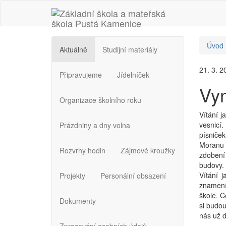
Úvod
Aktuálně
Studijní materiály
21. 3. 2
Připravujeme
Jídelníček
Vyn
Organizace školního roku
Vítání j
vesnicí
Prázdniny a dny volna
písniček
Moranu d
Rozvrhy hodin
Zájmové kroužky
zdobení 
budovy.
Vítání 
Projekty
Personální obsazení
znamení 
škole. C
Dokumenty
si budou
nás už d