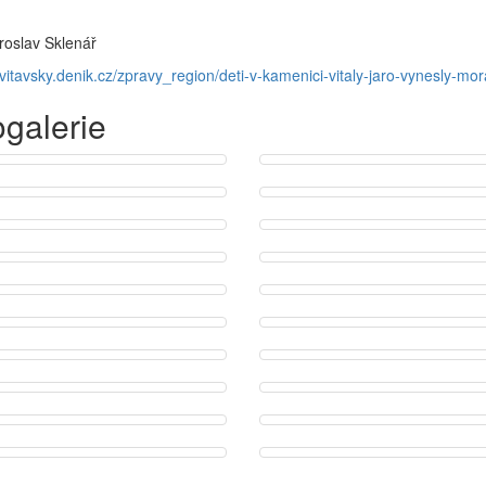
roslav Sklenář
vitavsky.denik.cz/zpravy_region/deti-v-kamenici-vitaly-jaro-vynesly-m
ogalerie