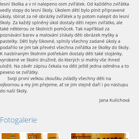
lesní školka a v ní nalepeno osm zvířátek. Od každého zvířátka
vedly stopy do lesní školy. Úkolem dětí bylo plnit připravené
úkoly, sbírat za ně obrázky zvířátek a ty potom nalepit do lesní
školy. Za každý splněný úkol dostaly děti nejen zvířátko, ale
také některou ze školních pomůcek. Tak například za
poznávání barev a malování získaly děti obrázek myšky a
pastelky. Děti byly šikovné, splnily všechny zadané úkoly a
podařilo se jim tak převést všechna zvířátka ze školky do školy.
K nasbíraným školním potřebám dostaly děti také stojánky,
vyrobené ve školní družině, do kterých si mohly vše ihned
uložit. Na závěr zápisu čekala na děti ještě jedna odměna a to
pexeso se zvířátky.
Svoji první velkou zkoušku zvládly všechny děti na
výbornou a my jim přejeme, ať se jim stejně daří i po nástupu
do naší školy.
Jana Kulichová
Fotogalerie