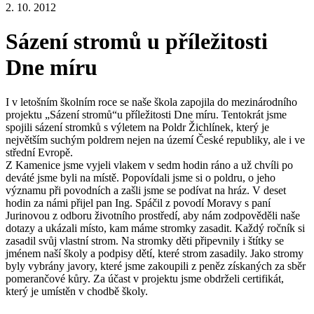
2. 10. 2012
Sázení stromů u příležitosti
Dne míru
I v letošním školním roce se naše škola zapojila do mezinárodního
projektu „Sázení stromů“u příležitosti Dne míru. Tentokrát jsme
spojili sázení stromků s výletem na Poldr Žichlínek, který je
největším suchým poldrem nejen na území České republiky, ale i ve
střední Evropě.
Z Kamenice jsme vyjeli vlakem v sedm hodin ráno a už chvíli po
deváté jsme byli na místě. Popovídali jsme si o poldru, o jeho
významu při povodních a zašli jsme se podívat na hráz. V deset
hodin za námi přijel pan Ing. Spáčil z povodí Moravy s paní
Jurinovou z odboru životního prostředí, aby nám zodpověděli naše
dotazy a ukázali místo, kam máme stromky zasadit. Každý ročník si
zasadil svůj vlastní strom. Na stromky děti připevnily i štítky se
jménem naší školy a podpisy dětí, které strom zasadily. Jako stromy
byly vybrány javory, které jsme zakoupili z peněz získaných za sběr
pomerančové kůry. Za účast v projektu jsme obdrželi certifikát,
který je umístěn v chodbě školy.