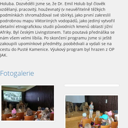
Holuba. Dozvěděli jsme se, že Dr. Emil Holub byl člověk
vzdělaný, pracovitý, houževnatý (v neuvěřitelně těžkých
podmínkách shromažďoval své sbírky), jako první zakreslil
podrobnou mapu Viktoriiných vodopádů, jako jediný vytvořil
detailní etnografickou studii původních kmenů oblastí jižní
Afriky. Byl českým Livingstonem. Tato poutavá přednáška se
nám všem velmi líbila. Po skončení programu jsme si ještě
zakoupili upomínkové předměty, poobědvali a vydali se na
cestu do Pusté Kamenice. Výukový program byl hrazen z OP
JAK.
Fotogalerie