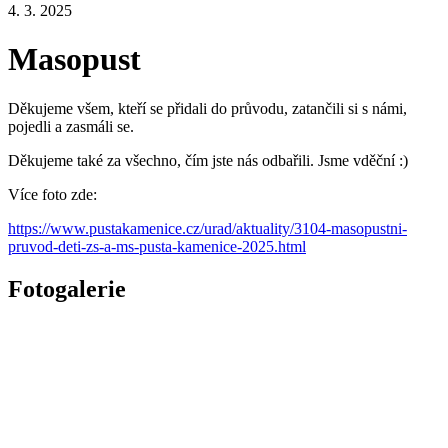
4. 3. 2025
Masopust
Děkujeme všem, kteří se přidali do průvodu, zatančili si s námi,
pojedli a zasmáli se.
Děkujeme také za všechno, čím jste nás odbařili. Jsme vděční :)
Více foto zde:
https://www.pustakamenice.cz/urad/aktuality/3104-masopustni-
pruvod-deti-zs-a-ms-pusta-kamenice-2025.html
Fotogalerie