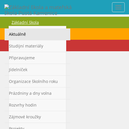
Nabí
Základní škola
Mateřská škola
Aktuálně
Kontakty
Studijní materiály
Připravujeme
Jídelníček
Organizace školního roku
Prázdniny a dny volna
Rozvrhy hodin
Zájmové kroužky
Projekty