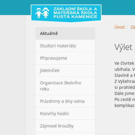
Úvod
Zá
Aktuálně
Výlet
Studijní materiály
Připravujeme
Ve čtvrtek
ubíhala. V
Jídelníček
Slavíně a 
Z Vyšehrad
Organizace školního
si prohléd
roku
Dále jsme 
Po cestě n
Prázdniny a dny volna
komplikací
Rozvrhy hodin
Zájmové kroužky