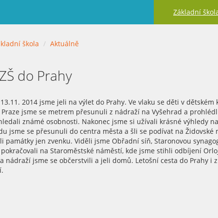
Základní škol
kladní škola
Aktuálně
 ZŠ do Prahy
 13.11. 2014 jsme jeli na výlet do Prahy. Ve vlaku se děti v dětské
 Praze jsme se metrem přesunuli z nádraží na Vyšehrad a prohlédli s
hledali známé osobnosti. Nakonec jsme si užívali krásné výhledy na
u jsme se přesunuli do centra města a šli se podívat na Židovské 
li památky jen zvenku. Viděli jsme Obřadní síň, Staronovou synago
pokračovali na Staroměstské náměstí, kde jsme stihli odbíjení Orlo
a nádraží jsme se občerstvili a jeli domů. Letošní cesta do Prahy i
.