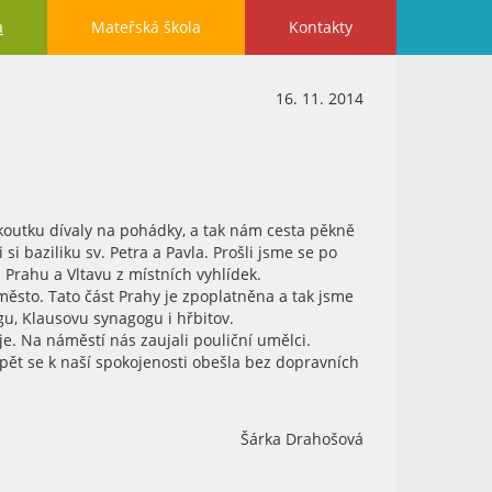
a
Mateřská škola
Kontakty
16. 11. 2014
m koutku dívaly na pohádky, a tak nám cesta pěkně
i baziliku sv. Petra a Pavla. Prošli jsme se po
 Prahu a Vltavu z místních vyhlídek.
město. Tato část Prahy je zpoplatněna a tak jsme
gu, Klausovu synagogu i hřbitov.
je. Na náměstí nás zaujali pouliční umělci.
 zpět se k naší spokojenosti obešla bez dopravních
Šárka Drahošová