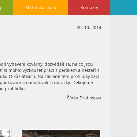
a
Mateřská škola
Kontakty
20. 10. 2014
édli vybavení kovárny, dozvěděli se, na co jsou
 si mohlo vyzkoušet práci s perlíkem a někteří si
ku O kůzlátkách. Na základě této prohlídky žáci
o podkováře a namalovali si obrázky. Děkujeme
u prohlídku.
Šárka Drahošová