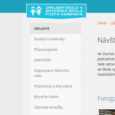
Úvod
Zá
Aktuálně
Návšt
Studijní materiály
Připravujeme
Ve čtvrtek
jednotlivé
Jídelníček
také odne
ve škole v
Organizace školního
manželům 
roku
Prázdniny a dny volna
Fotoga
Rozvrhy hodin
Zájmové kroužky