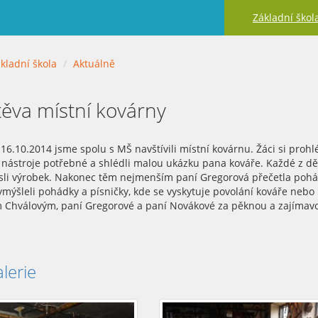
Základní škol
kladní škola
Aktuálně
ěva místní kovárny
 16.10.2014 jsme spolu s MŠ navštívili místní kovárnu. Žáci si prohl
 nástroje potřebné a shlédli malou ukázku pana kováře. Každé z dětí
sli výrobek. Nakonec těm nejmenším paní Gregorová přečetla pohád
ymýšleli pohádky a písničky, kde se vyskytuje povolání kováře neb
Chválovým, paní Gregorové a paní Novákové za pěknou a zajímavo
lerie