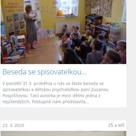
Beseda se spisovatelkou...
V pondělí 31.3. proběhla u nás ve škole beseda se
spisovatelkou a dětskou psycholožkou paní Zuzanou
Pospíšilovou. Tato autorka je mezi dětmi jedna z
nejčtenějších. Postupně nám představila...
23. 3. 2025
ZŠ a MŠ