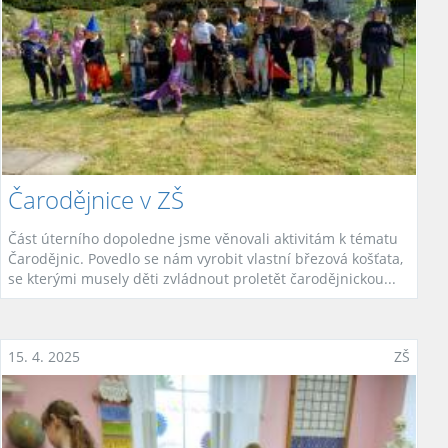
Čarodějnice v ZŠ
Část úterního dopoledne jsme věnovali aktivitám k tématu
Čarodějnic. Povedlo se nám vyrobit vlastní březová košťata,
se kterými musely děti zvládnout proletět čarodějnickou...
15. 4. 2025
ZŠ