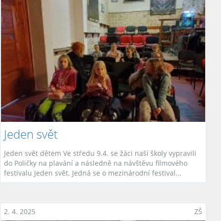
Jeden svět
Jeden svět dětem Ve středu 9.4. se žáci naší školy vypravili
do Poličky na plavání a následně na návštěvu filmového
festivalu Jeden svět. Jedná se o mezinárodní festival...
2. 4. 2025
ZŠ