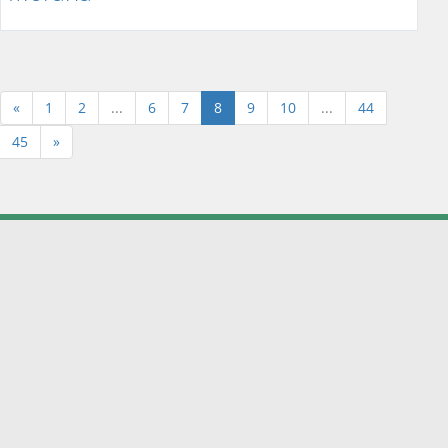
(aktuální)
«
1
2
...
6
7
8
9
10
...
44
45
»