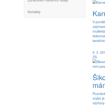
Zpracování osobních údajů
Kar
Kontakty
V ponděl
zajímavé
mušketýr
dokonce 
tanečnice
5. 3. 20
ZŠ
Šiko
mám,
Poznávání
zvyků je
výchovy 