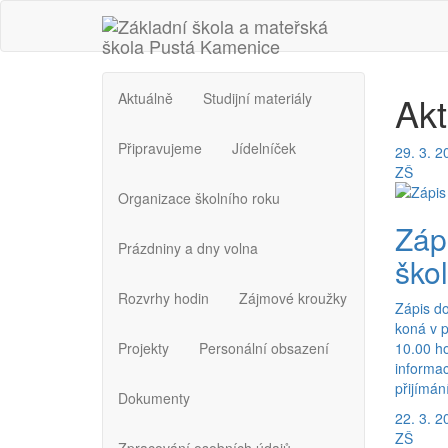
Akt
Aktuálně
Studijní materiály
Připravujeme
Jídelníček
29. 3. 2
ZŠ
Organizace školního roku
Záp
Prázdniny a dny volna
škol
Rozvrhy hodin
Zájmové kroužky
Zápis d
koná v p
Projekty
Personální obsazení
10.00 h
informac
přijímání
Dokumenty
22. 3. 2
ZŠ