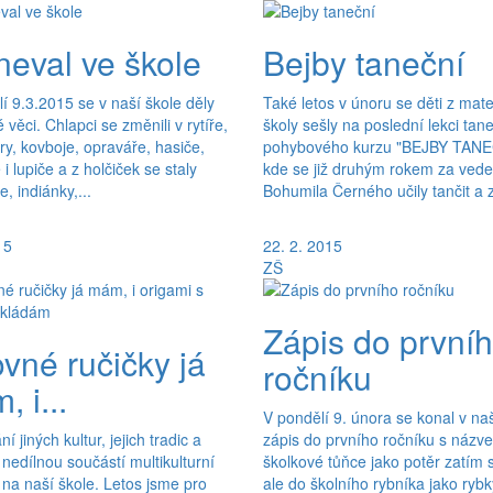
neval ve škole
Bejby taneční
í 9.3.2015 se v naší škole děly
Také letos v únoru se děti z mat
 věci. Chlapci se změnili v rytíře,
školy sešly na poslední lekci tan
y, kovboje, opraváře, hasiče,
pohybového kurzu "BEJBY TANE
i lupiče a z holčiček se staly
kde se již druhým rokem za vede
, indiánky,...
Bohumila Černého učily tančit a z
15
22. 2. 2015
ZŠ
Zápis do první
vné ručičky já
ročníku
 i...
V pondělí 9. února se konal v naš
 jiných kultur, jejich tradic a
zápis do prvního ročníku s názv
 nedílnou součástí multikulturní
školkové tůňce jako potěr zatím
na naší škole. Letos jsme pro
ale do školního rybníka jako ryb