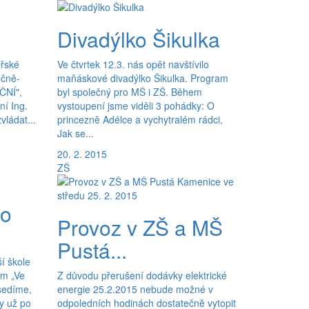
Divadýlko Šikulka
eřské
Ve čtvrtek 12.3. nás opět navštívilo
ečně-
maňáskové divadýlko Šikulka. Program
ČNÍ",
byl společný pro MŠ i ZŠ. Během
ní Ing.
vystoupení jsme viděli 3 pohádky: O
vládat...
princezně Adélce a vychytralém rádci,
Jak se...
20. 2. 2015
ZŠ
ho
Provoz v ZŠ a MŠ
Pustá...
í škole
em „Ve
Z důvodu přerušení dodávky elektrické
 sedíme,
energie 25.2.2015 nebude možné v
ky už po
odpoledních hodinách dostatečně vytopit