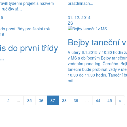
pravili týdenní projekt s názvem
prázdninách...
ručičky já...
15
31. 12. 2014
ZŠ
Bejby taneční 
s do první třídy
V úterý 6.1.2015 v 10.30 hodin 
..
v MŠ s oblíbeným Bejby taneční
vedením pana Ing. Černého. Bej
taneční bude probíhat vždy v úte
10.30 do 11.30 hodin. Taneční 
mít...
(aktuální)
1
2
...
35
36
37
38
39
...
44
45
»