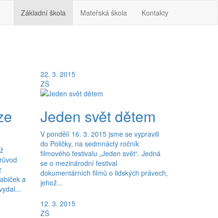
Základní škola
Mateřská škola
Kontakty
22. 3. 2015
ZŠ
ze
Jeden svět dětem
V pondělí 16. 3. 2015 jsme se vypravili
do Poličky, na sedmnáctý ročník
iž
filmového festivalu „Jeden svět“. Jedná
Průvod
se o mezinárodní festival
z
dokumentárních filmů o lidských právech,
abiček a
jehož...
ydal...
12. 3. 2015
ZŠ