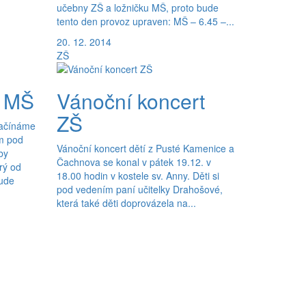
učebny ZŠ a ložničku MŠ, proto bude
tento den provoz upraven: MŠ – 6.45 –...
20. 12. 2014
ZŠ
v MŠ
Vánoční koncert
ZŠ
začínáme
m pod
Vánoční koncert dětí z Pusté Kamenice a
by
Čachnova se konal v pátek 19.12. v
rý od
18.00 hodin v kostele sv. Anny. Děti si
bude
pod vedením paní učitelky Drahošové,
která také děti doprovázela na...