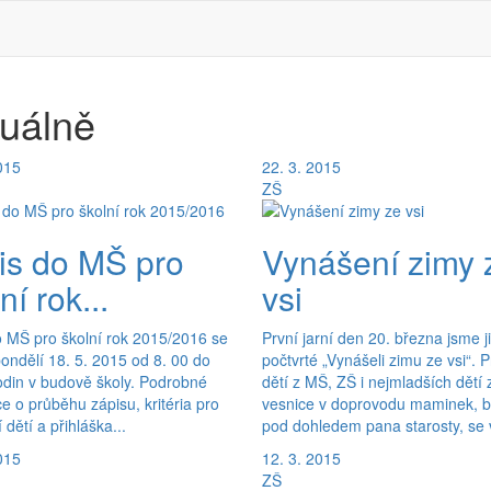
uálně
015
22. 3. 2015
ZŠ
is do MŠ pro
Vynášení zimy 
ní rok...
vsi
o MŠ pro školní rok 2015/2016 se
První jarní den 20. března jsme j
ondělí 18. 5. 2015 od 8. 00 do
počtvrté „Vynášeli zimu ze vsi“. 
odin v budově školy. Podrobné
dětí z MŠ, ZŠ i nejmladších dětí 
e o průběhu zápisu, kritéria pro
vesnice v doprovodu maminek, b
 dětí a přihláška...
pod dohledem pana starosty, se v
015
12. 3. 2015
ZŠ