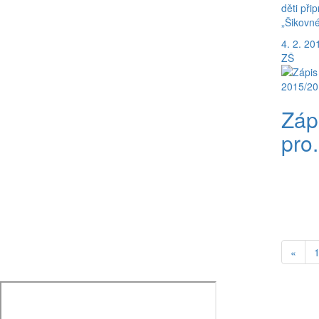
děti při
„Šikovné 
4. 2. 20
ZŠ
Zápi
pro.
«