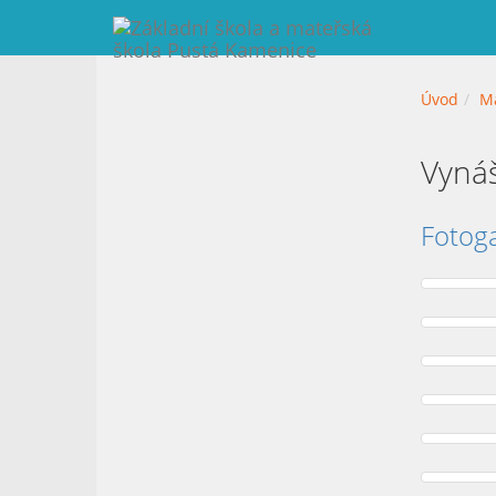
Úvod
Ma
Vyná
Fotoga