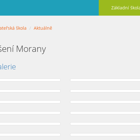
Základní škol
teřská škola
Aktuálně
šení Morany
lerie