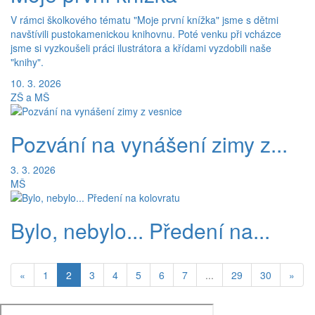
V rámci školkového tématu "Moje první knížka" jsme s dětmi
navštívili pustokamenickou knihovnu. Poté venku při vcházce
jsme si vyzkoušeli práci ilustrátora a křídami vyzdobili naše
"knihy".
10. 3. 2026
ZŠ a MŠ
Pozvání na vynášení zimy z...
3. 3. 2026
MŠ
Bylo, nebylo... Předení na...
(aktuální)
«
1
2
3
4
5
6
7
...
29
30
»